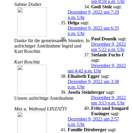
um 8:18 p.m. Uhr
Sabine Dodier
Godi Stolz
sagt:
Dezember 9, 2022 um 7:29
p.m. Uhr
Helga
sagt:
Dezember 9, 2022 um 6:35
p.m. Uhr
Paul Dounik
sagt:
Danke für die gemeinsamen Stunden. In
Dezember 9, 2022
aufrichtiger Anteilnahme Ingrid und
um 5:22 p.m. Uhr
Kurt Roschitz
Stefanie Fuchs f
sagt:
Kurt Roschitz
Dezember 9, 2022
um 4:42 p.m. Uhr
Elisabeth Egger
sagt:
Dezember 9, 2022 um 3:38
p.m. Uhr
Josefa Steinberger
sagt:
Dezember 9, 2022
Unsere aufrichtige Anteilnahme
um 3:13 p.m. Uhr
Fritz und Irmgard
Max u. Waltraud LINZATTI
Enzinger
sagt:
Dezember 9, 2022 um 2:57
p.m. Uhr
Familie Dirnberger
sagt: