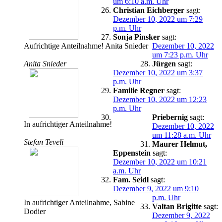
um 6:10 a.m. Uhr
Christian Eichberger
sagt:
Dezember 10, 2022 um 7:29
p.m. Uhr
Sonja Pinsker
sagt:
Aufrichtige Anteilnahme! Anita Snieder
Dezember 10, 2022
um 7:23 p.m. Uhr
Anita Snieder
Jürgen
sagt:
Dezember 10, 2022 um 3:37
p.m. Uhr
Familie Regner
sagt:
Dezember 10, 2022 um 12:23
p.m. Uhr
Priebernig
sagt:
In aufrichtiger Anteilnahme!
Dezember 10, 2022
um 11:28 a.m. Uhr
Stefan Teveli
Maurer Helmut,
Eppenstein
sagt:
Dezember 10, 2022 um 10:21
a.m. Uhr
Fam. Seidl
sagt:
Dezember 9, 2022 um 9:10
p.m. Uhr
In aufrichtiger Anteilnahme, Sabine
Valtan Brigitte
sagt:
Dodier
Dezember 9, 2022