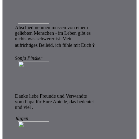
Abschied nehmen müssen von einem
geliebten Menschen - im Leben gibt es
nichts was schwerer ist. Mein
aufrichtiges Beileid, ich fühle mit Euch 🕯️
Sonja Pinsker
Danke liebe Freunde und Verwandte
vom Papa für Eure Anteile, das bedeutet
und viel .
Jürgen