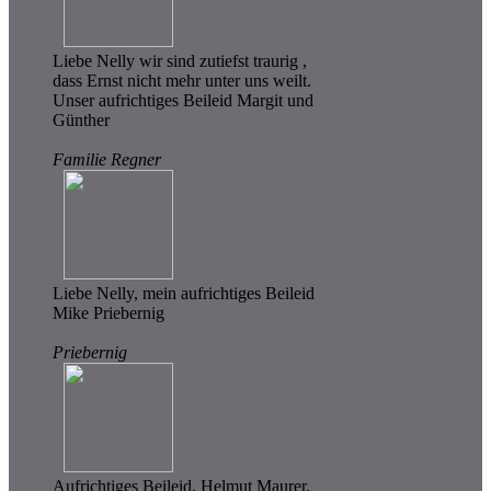
Liebe Nelly wir sind zutiefst traurig ,
dass Ernst nicht mehr unter uns weilt.
Unser aufrichtiges Beileid Margit und
Günther
Familie Regner
Liebe Nelly, mein aufrichtiges Beileid
Mike Priebernig
Priebernig
Aufrichtiges Beileid, Helmut Maurer,