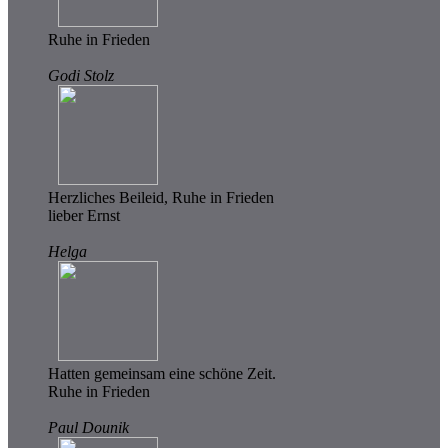
Ruhe in Frieden
Godi Stolz
Herzliches Beileid, Ruhe in Frieden
lieber Ernst
Helga
Hatten gemeinsam eine schöne Zeit.
Ruhe in Frieden
Paul Dounik