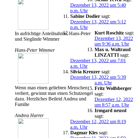
Dezember 13, 2022 um 5:40
p.m. Uhr
Sabine Dodier
sagt:
Dezember 13, 2022 um 5:12
p.m. Uhr
Kurt Roschitz
sagt:
In aufrichtige Anteilnahme, Hans-Peter
Dezember 13, 2022
und Sieglinde Wimmer
um 9:36 a.m. Uhr
Max u. Waltraud
Hans-Peter Wimmer
LINZATTI
sagt:
Dezember 13, 2022 um 7:01
a.m. Uhr
Silvia Kreuzer
sagt:
Dezember 13, 2022 um 5:39
a.m. Uhr
Wenn man einen geliebten Menschen
Fritz Wolfsberger
verliert, gewinnt man einen Schutzengel
sagt:
dazu. Herzliches Beileid Andrea und
Dezember 12, 2022
Familie
um 8:57 a.m. Uhr
Irmgard neussl
Andrea Harrer
sagt:
Dezember 12, 2022 um 8:19
a.m. Uhr
Dagmar Kles
sagt: