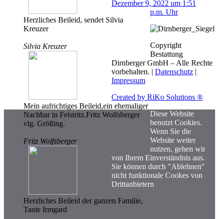
Dezember 9, 2022 um 1:51
p.m. Uhr
Herzliches Beileid, sendet Silvia
Kreuzer
Copyright
Silvia Kreuzer
Bestattung
Dirnberger GmbH – Alle Rechte
vorbehalten. |
Datenschutz
|
Impressum
Created by RiKo Solutions ®
Mein aufrichtiges Beileid,ein ehemaliger
Diese Website
Nachbar in Feistritz.Fritz Wolfsberger
benutzt Cookies.
vlg. Größing.
Wenn Sie die
Website weiter
Fritz Wolfsberger
nutzen, gehen wir
von Ihrem Einverständnis aus.
Sie können durch "Ablehnen"
nicht funktionale Cookes von
Drittanbietern
Herzliches Beileid der ganzen Familie,
Tante Irmgard