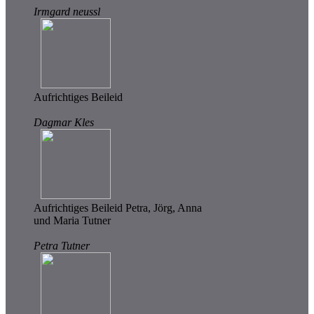
Irmgard neussl
Aufrichtiges Beileid
Dagmar Kles
Aufrichtiges Beileid Petra, Jörg, Anna
und Maria Tutner
Petra Tutner