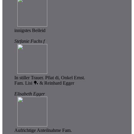
innigstes Beileid
Stefanie Fuchs f
In stiller Trauer. Pfiat di, Onkel Ernst.
Fam. Lisi 🏓 & Reinhard Egger
Elisabeth Egger
Aufrichtige Anteilnahme Fam.