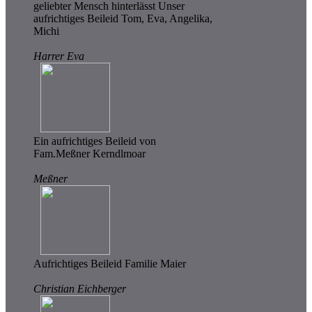
geliebter Mensch hinterlässt Unser
aufrichtiges Beileid Tom, Eva, Angelika,
Michi
Harrer Eva
Ein aufrichtiges Beileid von
Fam.Meßner Kerndlmoar
Meßner
Aufrichtiges Beileid Familie Maier
Christian Eichberger