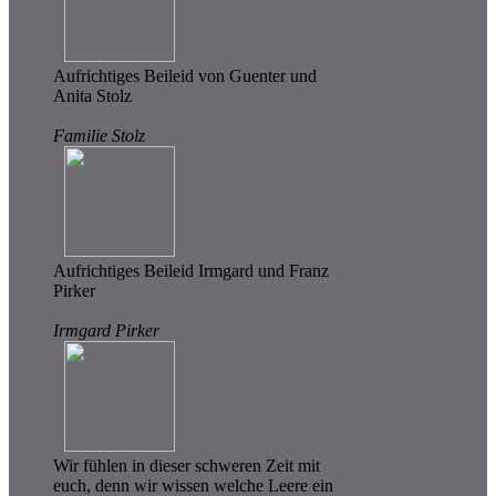
Aufrichtiges Beileid von Guenter und
Anita Stolz
Familie Stolz
Aufrichtiges Beileid Irmgard und Franz
Pirker
Irmgard Pirker
Wir fühlen in dieser schweren Zeit mit
euch, denn wir wissen welche Leere ein