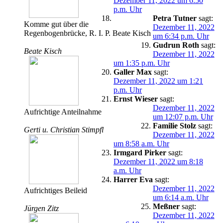
Dezember 11, 2022 um 6:50
p.m. Uhr
Petra Tutner
sagt:
Komme gut über die
Dezember 11, 2022
Regenbogenbrücke, R. I. P. Beate Kisch
um 6:34 p.m. Uhr
Gudrun Roth
sagt:
Beate Kisch
Dezember 11, 2022
um 1:35 p.m. Uhr
Galler Max
sagt:
Dezember 11, 2022 um 1:21
p.m. Uhr
Ernst Wieser
sagt:
Dezember 11, 2022
Aufrichtige Anteilnahme
um 12:07 p.m. Uhr
Familie Stolz
sagt:
Gerti u. Christian Stimpfl
Dezember 11, 2022
um 8:58 a.m. Uhr
Irmgard Pirker
sagt:
Dezember 11, 2022 um 8:18
a.m. Uhr
Harrer Eva
sagt:
Dezember 11, 2022
Aufrichtiges Beileid
um 6:14 a.m. Uhr
Meßner
sagt:
Jürgen Zitz
Dezember 11, 2022